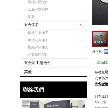
深抽沖壓零件
五金沖壓零件
軛簧
五金零件
鍛件沖床加工
車床銑床加工
螺絲沖床加工
分享到:
沖製螺帽零件
產品描
五金加工組合件
其他
各種金屬
汽車墊片
品質認證：I
聯絡我們
日本進
NYLON