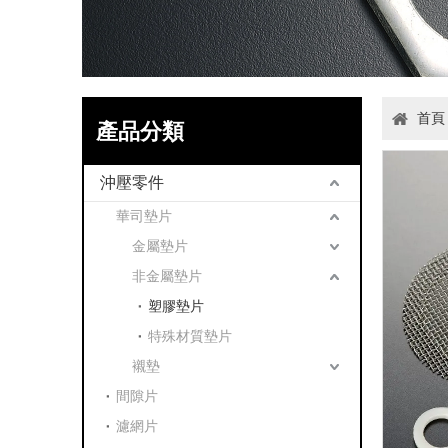
首頁
產品分類
沖壓零件
華司墊片
金屬墊片
非金屬墊片
塑膠墊片
特殊材質墊片
襯墊
間隙片
濾網片