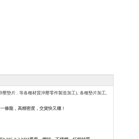
沖壓墊片...等各種材質沖壓零件製造加工), 各種墊片加工,
造一條龍，高精密度，交貨快又穩！