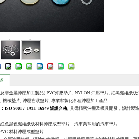
述
及非金屬沖壓加工製品( PVC沖壓墊片, NYLON 沖壓墊片, 紅黑纖維紙板
, 機械墊片, 沖壓齒狀墊片, 專業客製化各種沖壓加工產品
SO 9001 / IATF 16949 認證合格,
具備精密沖壓及模具開發，設計製
口紅色黑色纖維紙板材料沖壓成型墊片，汽車業常用的汽車墊片
 PVC 材料沖壓成型墊片