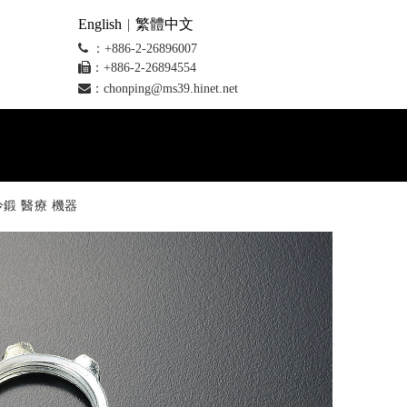
English
|
繁體中文

：+886-2-26896007

：+886-2-26894554

：
chonping@ms39.hinet.net
鍛 醫療 機器