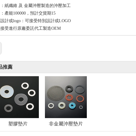
：紙纖維 及 金屬沖壓製造的沖壓加工
：產能100000，預計交貨期15
設計或logo：可接受特別設計或LOGO
接受進行原廠委託代工製造OEM
品推薦
塑膠墊片
非金屬沖壓墊片