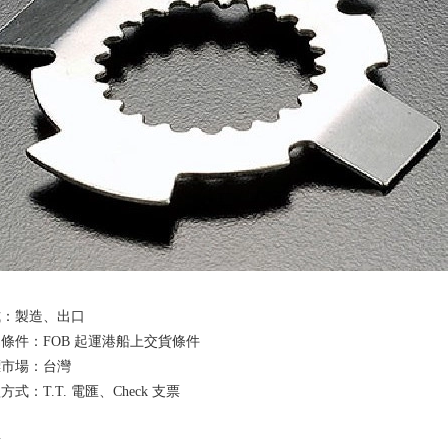
式：製造、出口
條件：FOB 起運港船上交貨條件
標市場：台灣
式：T.T. 電匯、Check 支票
點