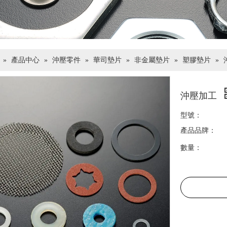
»
產品中心
»
沖壓零件
»
華司墊片
»
非金屬墊片
»
塑膠墊片
»
沖壓加工
型號：
產品品牌：
數量：