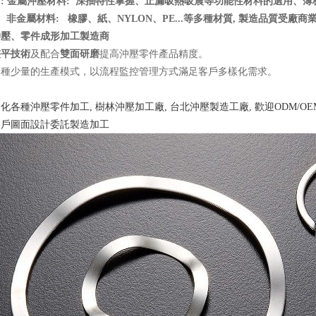
用
: 金屬沖壓材料: 深抽特性掌握、止漏吸熱吸震等功能性材料的選用、薄板0
料: 橡膠、紙、NYLON、PE...等多種材質, 製造品質受廠商
沖壓、零件成形加工製造商
整平技術
及配合
雙面研磨
提高沖壓零件產品精度。
多種少量的生產模式，以流程監控管理方式滿足客戶多樣化需求。
化各種沖壓零件加工, 樹林沖壓加工廠, 台北沖壓製造工廠, 歡迎ODM/O
客戶圖面設計委託製造加工