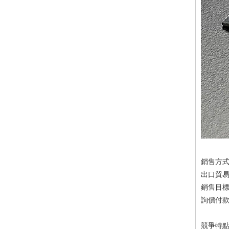
銷售方
出口貿易
銷售目
詢價付款方
競爭特