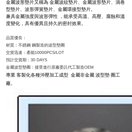
金屬波形墊片又稱為 金屬波紋墊片、金屬波形墊片、渦卷
型墊片、波形彈簧墊片、金屬環接型墊片。
兼具金屬強度與波形彈性 ，能承受高溫、高壓、腐蝕和溫
度變化，具有優異且持久的密封效果。
品質優良：
材質：不銹鋼 鋼製造的波型墊圈
交貨迅速：產能10000PCS/LOT
預計交貨期：30 DAYS
金屬波型墊圈：接受進行原廠委託代工製造OEM
專業
客製化各種沖壓加工成型
金屬非金屬
波型墊
圈工
廠。