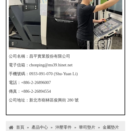
公司名稱：昌平實業股份有限公司
電子信箱：
chonping@ms39.hinet.net
手機號碼：0933-091-070 (Shu-Yuan Li)
電話：+886-2-26896007
傳真：+886-2-26894554
公司地址：新北市樹林區俊興街 280 號
首頁
»
產品中心
»
沖壓零件
»
華司墊片
»
金屬墊片