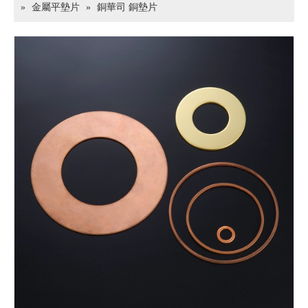
»
金屬平墊片
»
銅華司 銅墊片