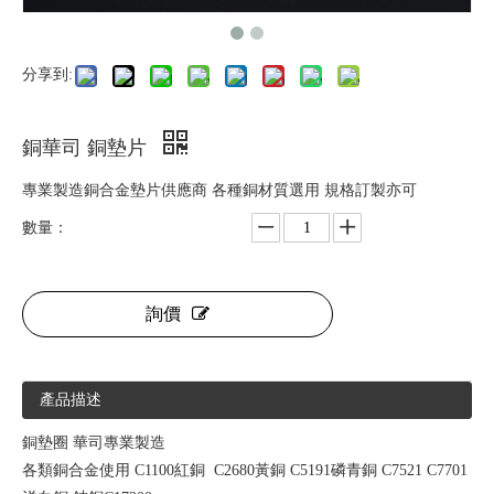
分享到:
銅華司 銅墊片
專業製造銅合金墊片供應商 各種銅材質選用 規格訂製亦可
數量：
詢價
產品描述
銅墊圈 華司專業製造
各類銅合金使用 C1100紅銅 C2680黃銅 C5191磷青銅 C7521 C7701