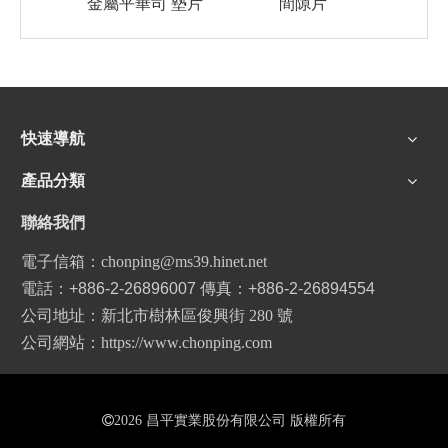
金屬平華司 墊片
間隙片
齒狀
快速導航
產品分類
聯絡我們
電子信箱：
chonping@ms39.hinet.net
電話：
+886-2-26896007
傳真：
+886-2-26894554
公司地址：新北市樹林區俊興街 280 號
公司網站
：
https://www.chonping.com

2026
昌平實業股份有限公司 版權所有