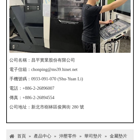
公司名稱：昌平實業股份有限公司
電子信箱：
chonping@ms39.hinet.net
手機號碼：0933-091-070 (Shu-Yuan Li)
電話：+886-2-26896007
傳真：+886-2-26894554
公司地址：新北市樹林區俊興街 280 號
首頁
»
產品中心
»
沖壓零件
»
華司墊片
»
金屬墊片